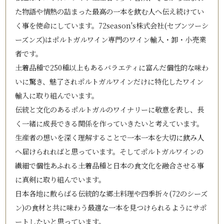
た物語や情熱の詰まった最高の一本を飲む人へ伝え続けてい
く事を使命にしています。72season's株式会社(セブンツーシ
ーズンズ)はポルトガルワイン専門のワイン輸入・卸・小売業
者です。
土着品種で250種以上もあるバラエティに富んだ個性的な味わ
いに驚き、魅了されポルトガルワインだけに特化したワイン
輸入に取り組んでいます。
伝統と文化のあるポルトガルのワイナリーに敬意を表し、長
く一緒に成長できる関係を作っていきたいと考えています。
生産者の想いを深く理解することで一本一本を大切に飲み人
へ届けられればと思っています。そしてポルトガルワインの
繊細で個性あふれる土着品種と日本の食文化を融合させる事
に真剣に取り組んでいます。
日本各地に散らばる伝統的な郷土料理や四季折々(72のシーズ
ン)の食材と共に味わう最適な一本を見つけられるようにサポ
ートしたいと思っています。