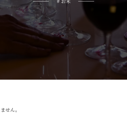
# お米
りません。