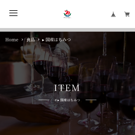
Home
食品
▸ 国産はちみつ
I
T
E
M
# ▸ 国産はちみつ