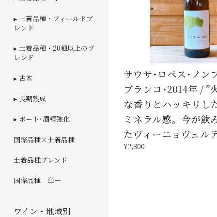
▸ 土着品種・フィールドブ
レンド
▸ 土着品種・20種以上のブ
レンド
サウサ･ロペス･ノン
▸ 古木
ブランコ･2014年 /
▸ 長期熟成
な香りとハッキリし
ミネラル感。今が飲
▸ ポート･酒精強化
たヴィーニョヴェル
国際品種×土着品種
¥2,800
土着品種ブレンド
国際品種 単一
ワイン・地域別