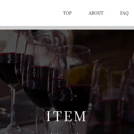
TOP
ABOUT
FAQ
I
T
E
M