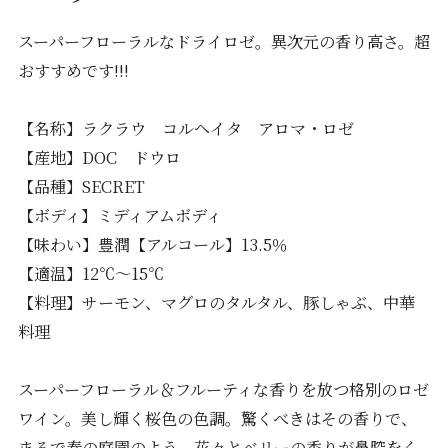
スーパーフローラルなドライロゼ。異次元の香り高さ。超
おすすめです!!!
【名称】ラクラウ コルヘイタ アロマ・ロゼ
【産地】DOC ドウロ
【品種】SECRET
【ボディ】ミディアムボディ
【味わい】豊潤【アルコール】13.5％
【適温】12℃～15℃
【料理】サーモン、マグロのタルタル、豚しゃぶ、中華
料理
スーパーフローラル＆フルーティな香りを放つ格別のロゼ
ワイン。美し輝く桜色の色調。驚くべきはその香りで、
まるで春の庭園のよう。花々とベリーの香りが鼻腔をく