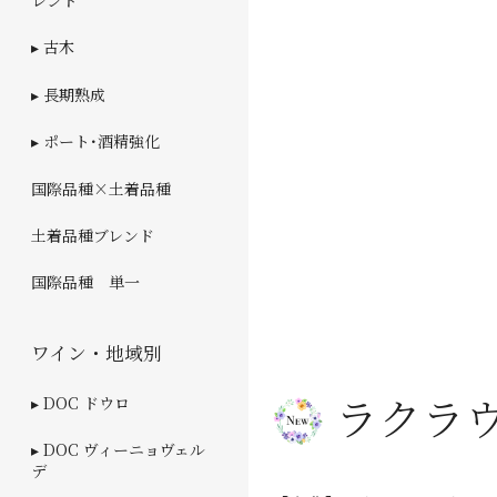
レンド
▸ 古木
▸ 長期熟成
▸ ポート･酒精強化
国際品種×土着品種
土着品種ブレンド
国際品種 単一
ワイン・地域別
ラクラ
▸ DOC ドウロ
▸ DOC ヴィーニョヴェル
デ