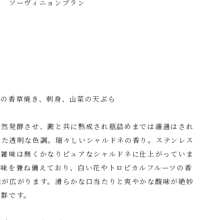
ウ ソーヴィニョンブラン
老の香草焼き、刺身、山菜の天ぷら
自然発酵させ、澱と共に熟成され瓶詰めまでは濾過はされ
った透明な色調。瑞々しいシャルドネの香り。ステンレス
、雑味は無くかなりピュアなシャルドネに仕上がっていま
風味を兼ね備えており、白い花やトロピカルフルーツの香
味が広がります。滑らかな口当たりと爽やかな酸味が絶妙
抜群です。