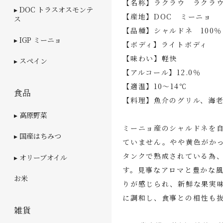
【名称】ラクラウ ラクラ
▸ DOC トラスオスモンテ
【産地】DOC ミーニョ
ス
【品種】シャルドネ 100％
▸ IGP ミーニョ
【ボディ】ライトボディ
【味わい】軽快
▸ スペイン
【アルコール】12.0％
【適温】10～14℃
食品
【料理】魚介のグリル、海
▸ 高原野菜
ミーニョ産のシャルドネを
▸ 国産はちみつ
ていません。やや黄色がか
タンクで熟成されている為
▸ オリーブオイル
す。見事なアロマと豊かな
お米
りが感じられ、新鮮な果実
に調和し、食事との相性も
雑貨