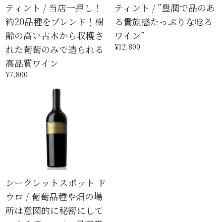
ティント / 当店一押し！
ティント / ”豊潤で品のあ
約20品種をブレンド！樹
る貴族感たっぷりな唸る
齢の高い古木から収穫さ
ワイン”
¥12,800
れた葡萄のみで造られる
高品質ワイン
¥7,800
シークレットスポット ド
ウロ / 葡萄品種や畑の場
所は意図的に秘密にして