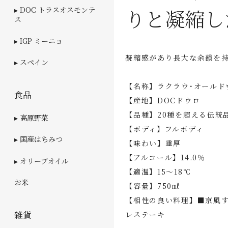
りと凝縮し
▸ DOC トラスオスモンテ
ス
▸ IGP ミーニョ
凝縮感があり長大な余韻を
▸ スペイン
【名称】ラクラウ･オールド
食品
【産地】DOCドウロ
【品種】20種を超える伝統
▸ 高原野菜
【ボディ】フルボディ
▸ 国産はちみつ
【味わい】重厚
【アルコール】14.0％
▸ オリーブオイル
【適温】15～18℃
お米
【容量】750㎖
【相性の良い料理】■京風
雑貨
レステーキ