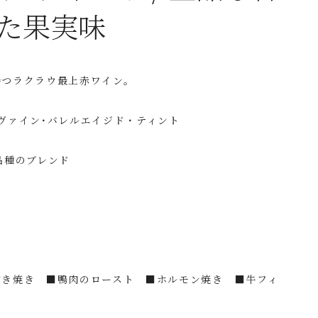
た果実味
持つラクラウ最上赤ワイン。
ヴァイン･バレルエイジド・ティント
品種のブレンド
すき焼き ■鴨肉のロースト ■ホルモン焼き ■牛フィ