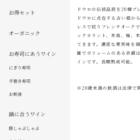
ドウロの伝統品銃を20種ブ
お得セット
ドウロに点在する古い畑か
レスで絞りフレンチオーク
オーガニック
ックカラント、木苺、梅、
てきます。濃密な果実味を
雑でボリュームのある余韻
お寿司にあうワイン
インです。長期熟成可能。
にぎり寿司
手巻き寿司
※20歳未満の飲酒は法律で
お刺身
鍋に合うワイン
豚しゃぶしゃぶ