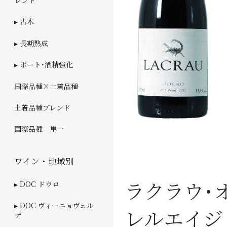
レンド
▸ 古木
▸ 長期熟成
▸ ポート･酒精強化
国際品種×土着品種
土着品種ブレンド
国際品種 単一
ワイン・地域別
ラクラウ･
▸ DOC ドウロ
▸ DOC ヴィーニョヴェル
レルエイジド
デ