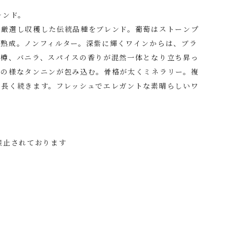
レンド。
ら厳選し収穫した伝統品種をブレンド。葡萄はストーンプ
で熟成。ノンフィルター。深紫に輝くワインからは、ブラ
木樽、バニラ、スパイスの香りが混然一体となり立ち昇っ
絹の様なタンニンが包み込む。骨格が太くミネラリー。複
は長く続きます。フレッシュでエレガントな素晴らしいワ
禁止されております