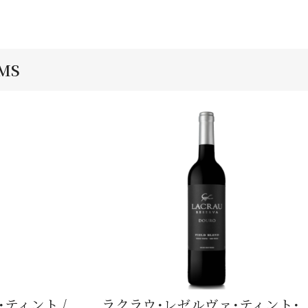
EMS
ティント /
ラクラウ･レゼルヴァ･ティント･