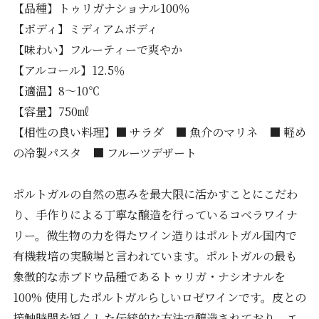
【品種】トゥリガナショナル100％
【ボディ】ミディアムボディ
【味わい】フルーティーで爽やか
【アルコール】12.5％
【適温】8～10℃
【容量】750㎖
【相性の良い料理】■ サラダ ■ 魚介のマリネ ■ 軽め
の冷製パスタ ■ フルーツデザート
ポルトガルの自然の恵みを最大限に活かすことにこだわ
り、手作りによる丁寧な醸造を行っているコベラワイナ
リー。微生物の力を得たワイン造りはポルトガル国内で
有機栽培の実験場と言われています。ポルトガルの最も
象徴的な赤ブドウ品種であるトゥリガ・ナシオナルを
100% 使用したポルトガルらしいロゼワインです。皮との
接触時間を短くした伝統的な方法で醸造されており、エ